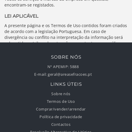
encontram-se registados.
LEI APLICÁVEL
A presente página e os Termos de Uso contidos foram criados
de acordo com a legislação Portuguesa. Em caso de
divergência ou conflito na interpretação da informação será
submetido ao tribunal português competente para análise.
SOBRE NÓS
Nº APEMIP:
5888
E-mail:
geral@areasefracoes.pt
LINKS ÚTEIS
Sobre nós
Termos de Uso
Comprar/vender/arrendar
Política de privacidade
Contactos