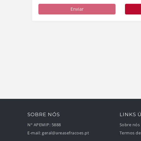
Enviar
SOBRE NÓS
LINKS Ú
Nº APEMIP:
5888
Sobre nós
E-mail:
geral@areasefracoes.pt
Termos de