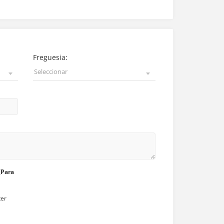
Freguesia:
Seleccionar
(Para
ter