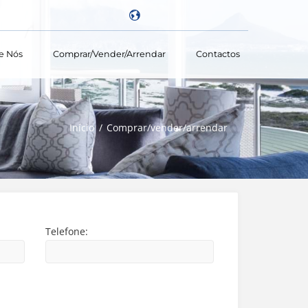
e Nós
Comprar/vender/arrendar
Contactos
Powered by
Início
Comprar/vender/arrendar
Telefone: