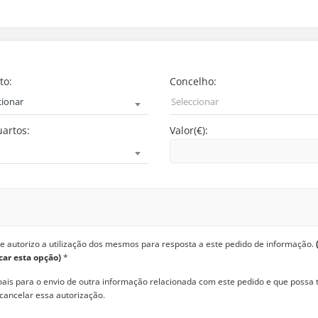
to:
Concelho:
cionar
Seleccionar
artos:
Valor(€):
ue autorizo a utilização dos mesmos para resposta a este pedido de informação.
car esta opção)
*
oais para o envio de outra informação relacionada com este pedido e que possa 
ancelar essa autorização.