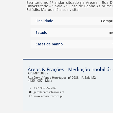
Escritório no 1º andar situado na Areosa - Rua D
Universitário - 1 Sala - 1 Casa de Banho As primeiras imagens são relativas a um estudo para a reconversão em
Estúdio. Marque já a sua visita!
Finalidade
Compr
Estado
n/
Casas de banho
Áreas & Frações - Mediação Imobiliári
APEMIP
5888 /
Rua Dom Afonso Henriques, nº 2688, 1º, Sala M2
4425 - 057 - Maia
+351 936 257 204
geral@areasefracoes.pt
www.areasefracoes.pt